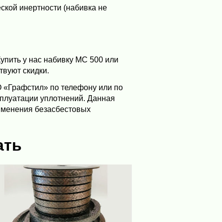
ской инертности (набивка не
упить у нас набивку МС 500 или
твуют скидки.
 «Графстил» по телефону или по
сплуатации уплотнений. Данная
именения безасбестовых
ать