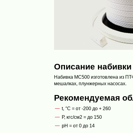
Описание набивки
Набивка МС500 изготовлена из ПТФ
мешалках, плунжерных насосах.
Рекомендуемая об
t, °C = от -200 до + 260
Р, кгс/см2 = до 150
рН = от 0 до 14