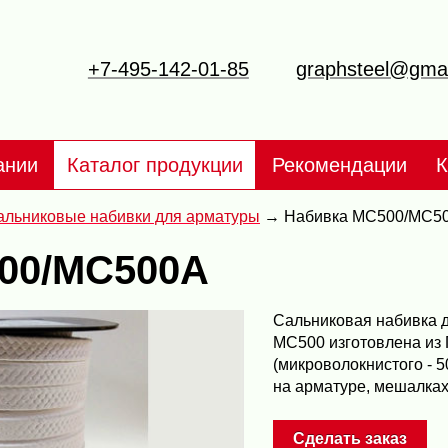
+7-495-142-01-85
graphsteel@gma
ании
Каталог продукции
Рекомендации
К
альниковые набивки для арматуры
Набивка МС500/МС5
00/МС500А
Сальниковая набивка 
МС500 изготовлена из
(микроволокнистого - 5
на арматуре, мешалках
Сделать заказ