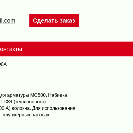
il.com
Сделать заказ
онтакты
00А
для арматуры МС500. Набивка
 ПТФЭ (тефлонового)
00 А) волокна. Для использования
, плунжерных насосах.