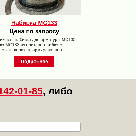
Набивка МС133
Цена по запросу
иковая набивка для арматуры МС133.
ка МС133 из плетеного гибкого
тового волокна, армированного
елевой проволокой, предназначена для
нения запорной арматуры высокого
Подробнее
ния.
142-01-85
, либо