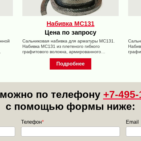
Набивка МС131
Цена по запросу
анной
Сальниковая набивка для арматуры МС131.
Сальн
Набивка МС131 из плетеного гибкого
Набив
графитового волокна, армированного
графи
инконелевой проволокой, предназначена для
инкон
уплотнения запорной арматуры.
уплот
Подробнее
давле
 можно по телефону
+7-495-
с помощью формы ниже:
Телефон
*
Email